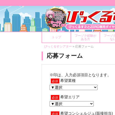
フーゾク経験が
フーゾ
トップ
ある方
な
ぴっくるすシアター
» 応募フォーム
応募フォーム
※印は、入力必須項目となります。
希望業種
必須
希望エリア
必須
希望コンシェルジュ(面接担当)
必須