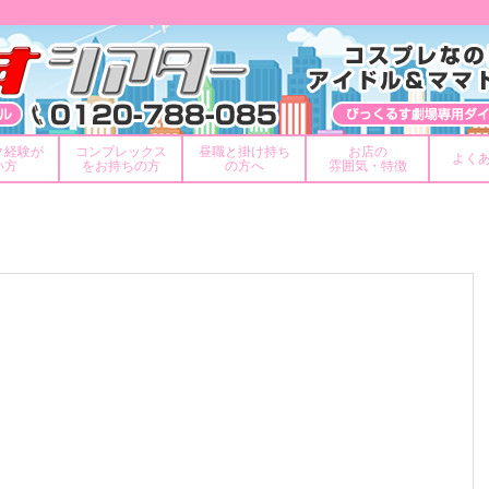
ク経験が
コンプレックス
昼職と掛け持ち
お店の
よく
い方
をお持ちの方
の方へ
雰囲気・特徴