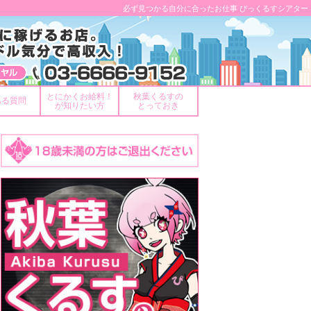
必ず見つかる自分に合ったお仕事 ぴっくるすシアター
とにかくお給料！
秋葉くるすの
ある質問
が知りたい方
とっておき