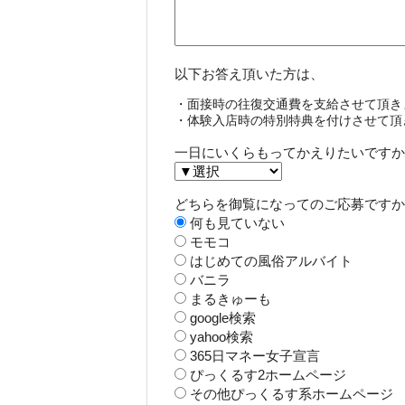
以下お答え頂いた方は、
・面接時の往復交通費を支給させて頂き
・体験入店時の特別特典を付けさせて頂
一日にいくらもってかえりたいですか
どちらを御覧になってのご応募ですか
何も見ていない
モモコ
はじめての風俗アルバイト
バニラ
まるきゅーも
google検索
yahoo検索
365日マネー女子宣言
ぴっくるす2ホームページ
その他ぴっくるす系ホームページ